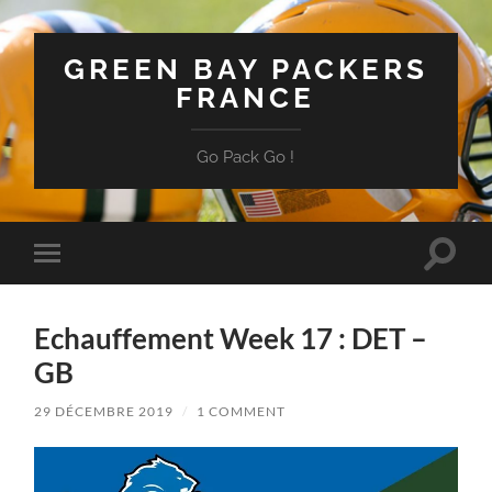
GREEN BAY PACKERS
FRANCE
Go Pack Go !
Toggle
Toggle
search
mobile
field
menu
Echauffement Week 17 : DET –
GB
29 DÉCEMBRE 2019
/
1 COMMENT