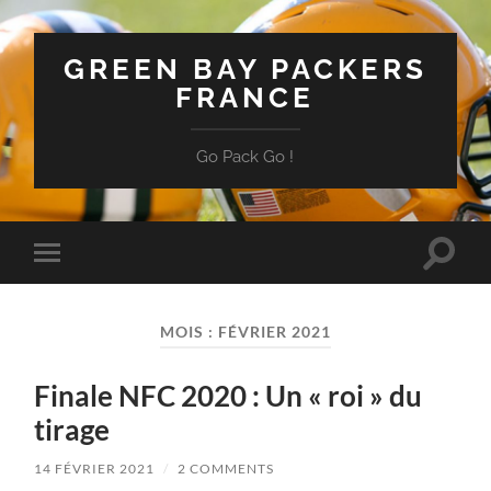
GREEN BAY PACKERS
FRANCE
Go Pack Go !
Toggle
Toggle
search
mobile
field
menu
MOIS :
FÉVRIER 2021
Finale NFC 2020 : Un « roi » du
tirage
14 FÉVRIER 2021
/
2 COMMENTS