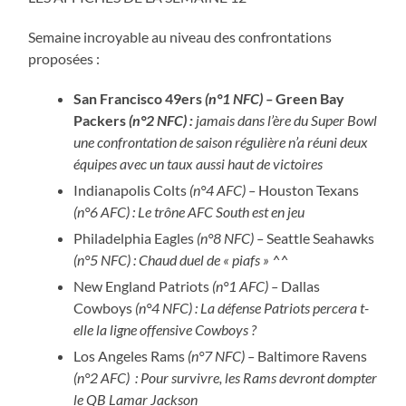
Semaine incroyable au niveau des confrontations
proposées :
San Francisco 49ers
(n°1 NFC) –
Green Bay
Packers
(n°2 NFC) :
jamais dans l’ère du Super Bowl
une confrontation de saison régulière n’a réuni deux
équipes avec un taux aussi haut de victoires
Indianapolis Colts
(n°4 AFC)
–
Houston Texans
(n°6 AFC) : Le trône AFC South est en jeu
Philadelphia Eagles
(n°8 NFC) –
Seattle Seahawks
(n°5 NFC) : Chaud duel de « piafs » ^^
New England Patriots
(n°1 AFC) –
Dallas
Cowboys
(n°4 NFC) : La défense Patriots percera t-
elle la ligne offensive Cowboys ?
Los Angeles Rams
(n°7 NFC) –
Baltimore Ravens
(n°2 AFC) : Pour survivre, les Rams devront dompter
le QB Lamar Jackson