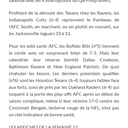
sabordé avec les 4 interceptions du QB Philip Rivers.
Profitant de la déroute des Texans chez les Ravens, les
Indianapolis Colts (6-4) reprennent le flambeau de
l’AFC South, en marchant, ou en plutôt en courant, sur
les Jacksonville Jaguars 33 à 13.
Pour les wild-cards AFC, les Buffalo Bills (n°5) tiennent
la corde avec un surprenant bilan de 7-3. Mais leur
calendrier leur réserve bientôt Dallas Cowboys,
Baltimore Ravens et New England Patriots. De quoi
chahuter les bisons. Les derniers potentiels qualifiés
(n°6) sont les Houston Texans (6-4) toujours faibles face
aux forts, suivi de près par les Oakland Raiders (6-4) qui
toquent à la porte des play-offs AFC après un début de
saison compliqué, même si leur victoire 17-0 contre les
Cincinnati Bengals, lanterne rouge de la NFL, n’est pas
un réel indicateur de bonne santé.
LES AFFICHES DE LA SEMAINE 12