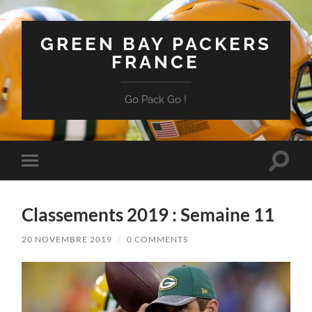
GREEN BAY PACKERS
FRANCE
Go Pack Go !
Toggle
Toggle
search
mobile
field
menu
Classements 2019 : Semaine 11
20 NOVEMBRE 2019
/
0 COMMENTS