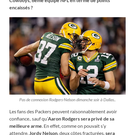
Cowboys, 6ème équipe NFL en terme de points
encaissés ?
Pas de connexion Rodgers-Nelson dimanche soir à Dallas..
Les fans des Packers peuvent raisonnablement avoir
confiance.. sauf qu’
Aaron Rodgers sera privé de sa
meilleure arme
. En effet, comme on pouvait s’y
attendre,
Jordy Nelson
, deux côtes fracturées,
sera