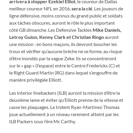
arrivera à stopper Ezekiel Elliot
, le coureur de Dallas
meilleur coureur NFL en 2016,
sera la clé
. Les joueurs de
ligne défensive, moins connus du grand public et soldats
aux tâches obscures, auront le rôle le plus important
côté GB dimanche. Les Defensive Tackles
Mike Daniels,
Letroy Guion, Kenny Clark et Christian Ringo
auront
une mission : en bons maçons, ils devront boucher les
trous et vérifier qu’aucune brèche ne se forme, au risque
d’être inondés par la vague Zeke. Ils se concentreront
sur le « gap » (l’espace) entre le Centre Fredericks (C) et
le Right Guard Martin (RG) dans lequel s’engouffre de
manière privilégiée Elliott.
Les interior linebackers (ILB) auront la mission d’être la
deuxième lame et éviter qu’Elliott prenne de la vitesse et
casse les plaquages. Le trident Ryan-Martinez-Thomas
joue actuellement à un niveau rarement atteint par les
ILB Packers sous l’ère Mc Carthy.