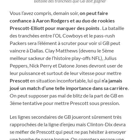
Bataille des tranchées que GB doit gagner
Vous l’avez compris, demain soir,
on peut faire
confiance à Aaron Rodgers et au duo de rookies
Prescott-Elliott pour marquer des points
. La bataille
des tranchées entre l’OL Cowboys et le pass-rush
Packers sera l’élément à scruter pour voir si GB peut
vaincre à Dallas. Clay Matthews (devenu le 5ème
meilleur sackeur de l’histoire play-offs NFL), Julius
Peppers, Nick Perry et Datone Jones devront user de
leur puissance et surtout de leur vitesse pour mettre
Prescott
en situation inconfortable, lui qui
n’a jamais
joué un match d’une telle importance dans sa carrière
.
On peut supposer pas mal de blitz de la part de GB en
3ème tentative pour mettre Prescott sous pression.
Les lignes secondaires de GB joueront sûrement très
rapprochées de la ligne d’enjeu mais Clinton-Dix devra
se méfier de Prescott qui peut ne pas hésiter à envoyer
une bombe de passe longue. On comptera encore une