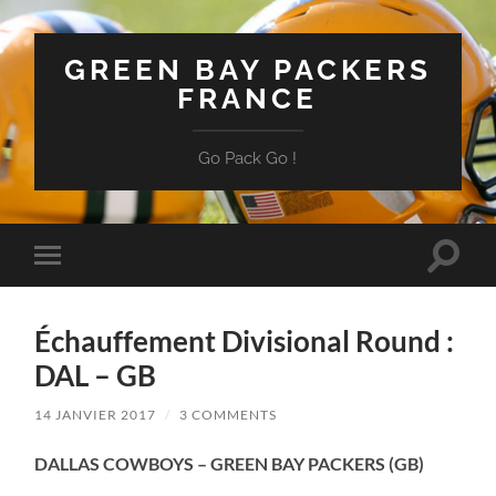
GREEN BAY PACKERS
FRANCE
Go Pack Go !
Toggle
Toggle
search
mobile
field
menu
Échauffement Divisional Round :
DAL – GB
14 JANVIER 2017
/
3 COMMENTS
DALLAS COWBOYS – GREEN BAY PACKERS (GB)